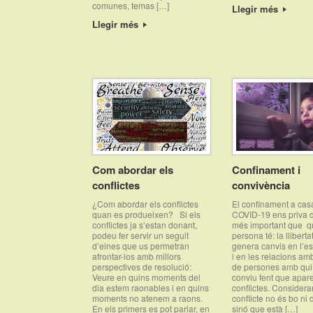
comunes, temas […]
Llegir més
Llegir més
Com abordar els
Confinament i
conflictes
convivència
¿Com abordar els conflictes
El confinament a cas
quan es produeixen? Si els
COVID-19 ens priva d
conflictes ja s’estan donant,
més important que q
podeu fer servir un seguit
persona té: la lliberta
d’eines que us permetran
genera canvis en l’es
afrontar-los amb millors
i en les relacions amb
perspectives de resolució:
de persones amb qui
Veure en quins moments del
conviu fent que apar
dia estem raonables i en quins
conflictes. Considera
moments no atenem a raons.
conflicte no és bo ni 
En els primers es pot parlar, en
sinó que està […]