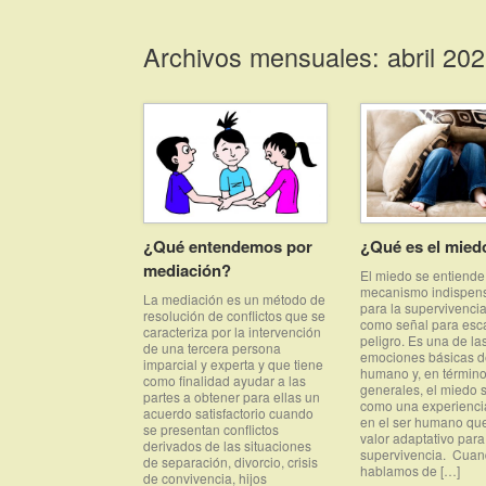
Saltar
al
Archivos mensuales:
abril 20
contenido
¿Qué entendemos por
¿Qué es el mied
mediación?
El miedo se entiend
mecanismo indispen
La mediación es un método de
para la supervivencia
resolución de conflictos que se
como señal para esc
caracteriza por la intervención
peligro. Es una de la
de una tercera persona
emociones básicas de
imparcial y experta y que tiene
humano y, en términ
como finalidad ayudar a las
generales, el miedo 
partes a obtener para ellas un
como una experiencia
acuerdo satisfactorio cuando
en el ser humano que
se presentan conflictos
valor adaptativo para
derivados de las situaciones
supervivencia. Cua
de separación, divorcio, crisis
hablamos de […]
de convivencia, hijos