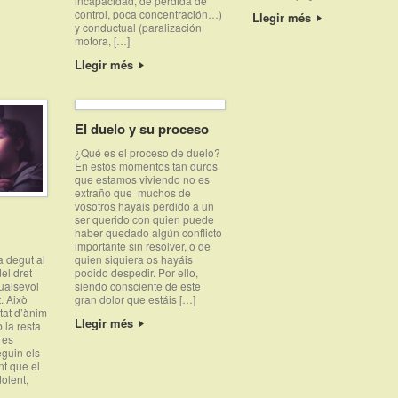
incapacidad, de pérdida de
control, poca concentración…)
Llegir més
y conductual (paralización
motora, […]
Llegir més
El duelo y su proceso
¿Qué es el proceso de duelo?
En estos momentos tan duros
que estamos viviendo no es
extraño que muchos de
vosotros hayáis perdido a un
ser querido con quien puede
haber quedado algún conflicto
importante sin resolver, o de
quien siquiera os hayáis
a degut al
podido despedir. Por ello,
el dret
siendo consciente de este
ualsevol
gran dolor que estáis […]
t. Això
tat d’ànim
Llegir més
 la resta
 es
eguin els
nt que el
dolent,