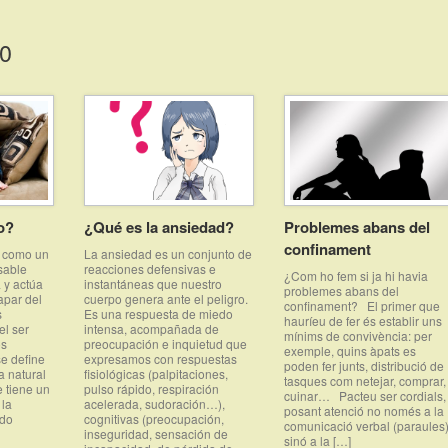
20
o?
¿Qué es la ansiedad?
Problemes abans del
confinament
e como un
La ansiedad es un conjunto de
sable
reacciones defensivas e
¿Com ho fem si ja hi havia
 y actúa
instantáneas que nuestro
problemes abans del
apar del
cuerpo genera ante el peligro.
confinament? El primer que
s
Es una respuesta de miedo
hauríeu de fer és establir uns
l ser
intensa, acompañada de
mínims de convivència: per
os
preocupación e inquietud que
exemple, quins àpats es
se define
expresamos con respuestas
poden fer junts, distribució de
 natural
fisiológicas (palpitaciones,
tasques com netejar, comprar,
 tiene un
pulso rápido, respiración
cuinar… Pacteu ser cordials,
 la
acelerada, sudoración…),
posant atenció no només a la
ndo
cognitivas (preocupación,
comunicació verbal (paraules
inseguridad, sensación de
sinó a la […]