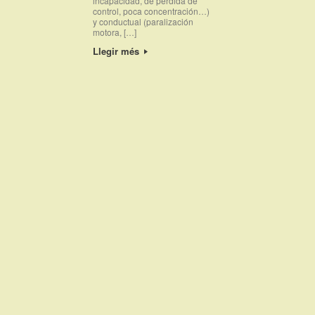
incapacidad, de pérdida de
control, poca concentración…)
y conductual (paralización
motora, […]
Llegir més