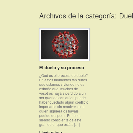
Saltar
al
Archivos de la categoría:
Due
contenido
El duelo y su proceso
¿Qué es el proceso de duelo?
En estos momentos tan duros
que estamos viviendo no es
extraño que muchos de
vosotros hayáis perdido a un
ser querido con quien puede
haber quedado algún conflicto
importante sin resolver, o de
quien siquiera os hayáis
podido despedir. Por ello,
siendo consciente de este
gran dolor que estáis […]
Llegir més