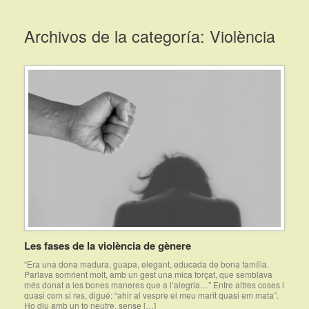
Saltar
al
Archivos de la categoría:
Violència
contenido
Les fases de la violència de gènere
“Era una dona madura, guapa, elegant, educada de bona família.
Parlava somrient molt, amb un gest una mica forçat, que semblava
més donat a les bones maneres que a l’alegria…” Entre altres coses i
quasi com si res, digué: “ahir al vespre el meu marit quasi em mata”.
Ho diu amb un to neutre, sense […]