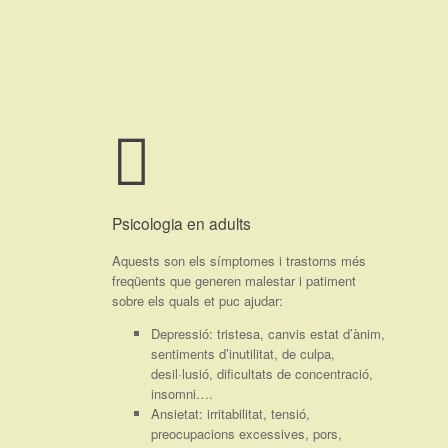
Saltar
al
contenido
Psicologia en adults
Aquests son els símptomes i trastorns més
freqüents que generen malestar i patiment
sobre els quals et puc ajudar:
Depressió: tristesa, canvis estat d’ànim,
sentiments d’inutilitat, de culpa,
desil·lusió, dificultats de concentració,
insomni….
Ansietat: irritabilitat, tensió,
preocupacions excessives, pors,