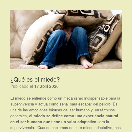
Saltar
al
contenido
¿Qué es el miedo?
Publicado el
17 abril 2020
El miedo se entiende como un mecanismo indispensable para la
supervivencia y actúa como señal para escapar del peligro. Es
una de las emociones básicas del ser humano y, en términos
generales,
el miedo se define como una experiencia natural
en el ser humano que tiene un
valor adaptativo
para la
supervivencia. Cuando hablamos de este miedo adaptativo, nos